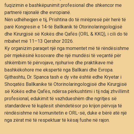
fuqizimin e bashkëpunimit profesional dhe shkencor me
partnerë rajonalë dhe evropianë.
Nën udhëheqjen e tij, Prishtina do të mirëpresë për herë të
parë Kongresin e 14-të Ballkanik të Otorinolaringologjisë
dhe Kirurgjisë së Kokës dhe Qafës (ORL & KKQ), i cili do të
mbahet më 11–13 Qershor 2026.
Ky organizim paraqet një nga momentet më të rëndësishme
për mjekësinë kosovare dhe një mundësi të veçantë për
shkëmbim të përvojave, njohurive dhe praktikave më
bashkëkohore me ekspertë nga Ballkani dhe Evropa.
Gjithashtu, Dr. Spanca tash e dy vite është edhe Kryetar i
Shoqatës Ballkanike të Otorinolaringologjisë dhe Kirurgjisë
së Kokës edhe Qafës, ndërsa përkushtimi i tij ndaj zhvillimit
profesional, edukimit të vazhdueshëm dhe ngritjes së
standardeve të kujdesit shëndetësor po krijon përvoja të
rëndësishme në komunitetin e ORL-së, duke e bërë atë një
nga zërat më të respektuar të kësaj fushe në rajon.