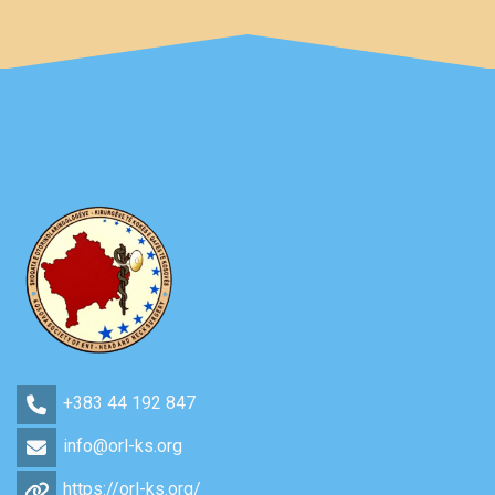
+383 44 192 847
info@orl-ks.org
https://orl-ks.org/