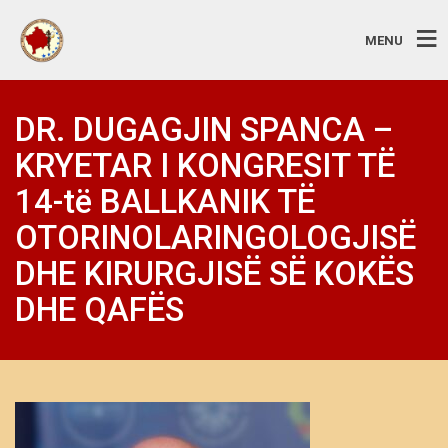
MENU
DR. DUGAGJIN SPANCA –
KRYETAR I KONGRESIT TË
14-të BALLKANIK TË
OTORINOLARINGOLOGJISË
DHE KIRURGJISË SË KOKËS
DHE QAFËS