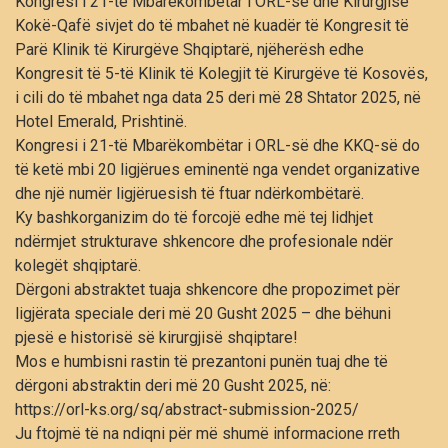
Kongresi i 21-të Mbarëkombëtar i ORL-së dhe Kirurgjisë
Kokë-Qafë sivjet do të mbahet në kuadër të Kongresit të
Parë Klinik të Kirurgëve Shqiptarë, njëherësh edhe
Kongresit të 5-të Klinik të Kolegjit të Kirurgëve të Kosovës,
i cili do të mbahet nga data 25 deri më 28 Shtator 2025, në
Hotel Emerald, Prishtinë.
Kongresi i 21-të Mbarëkombëtar i ORL-së dhe KKQ-së do
të ketë mbi 20 ligjërues eminentë nga vendet organizative
dhe një numër ligjëruesish të ftuar ndërkombëtarë.
Ky bashkorganizim do të forcojë edhe më tej lidhjet
ndërmjet strukturave shkencore dhe profesionale ndër
kolegët shqiptarë.
Dërgoni abstraktet tuaja shkencore dhe propozimet për
ligjërata speciale deri më 20 Gusht 2025 – dhe bëhuni
pjesë e historisë së kirurgjisë shqiptare!
Mos e humbisni rastin të prezantoni punën tuaj dhe të
dërgoni abstraktin deri më 20 Gusht 2025, në:
https://orl-ks.org/sq/abstract-submission-2025/
Ju ftojmë të na ndiqni për më shumë informacione rreth