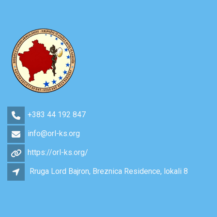
+383 44 192 847
info@orl-ks.org
https://orl-ks.org/
Rruga Lord Bajron, Breznica Residence, lokali 8