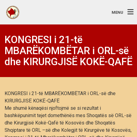
MENU
KONGRESI i 21-të
MBARËKOMBËTAR i ORL-së
dhe KIRURGJISË KOKË-QAFË
KONGRESI i 21-të MBARËKOMBËTAR i ORL-së dhe
KIRURGJISË KOKË-QAFË
Me shumë kënaqësi njoftojmë se si rezultat i
bashkëpunimit tejet domethënës mes Shoqatës së ORL-së
dhe Kirurgjisë Kokë-Qafë të Kosovës dhe Shoqatës
Shqiptare të ORL –së dhe Kolegjit të Kirurgëve të Kosovës,